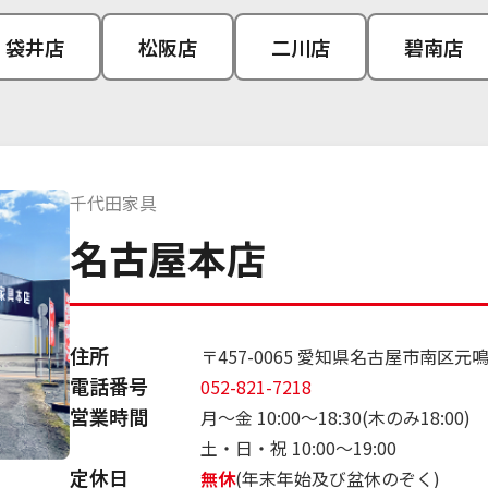
袋井店
松阪店
二川店
碧南店
千代田家具
名古屋本店
住所
〒457-0065 愛知県名古屋市南区元鳴
電話番号
052-821-7218
営業時間
月～金 10:00～18:30(木のみ18:00)
土・日・祝 10:00～19:00
定休日
無休
(年末年始及び盆休のぞく)