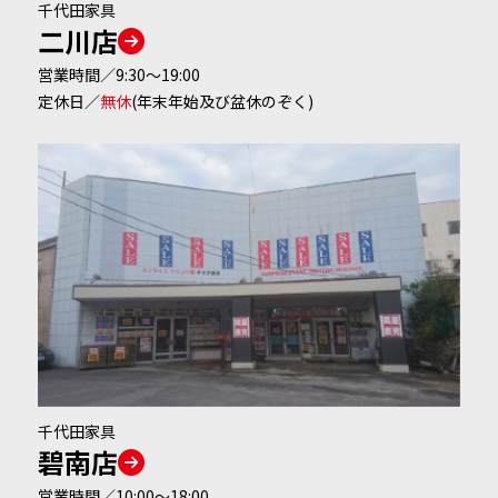
千代田家具
二川店
営業時間
／9:30～19:00
定休日
／
無休
(年末年始及び盆休のぞく)
千代田家具
碧南店
営業時間
／10:00～18:00